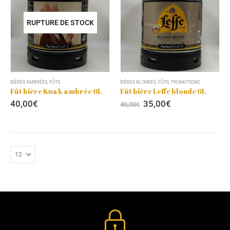
RUPTURE DE STOCK
BIÈRES AMBRÉES
,
FÛTS
BIÈRES BLONDES
,
FÛTS
,
PROMOTIONS
Fût bière Kwak ambrée 6L
Fût bière Leffe blonde 6L
40,00
€
35,00
€
40,00
€