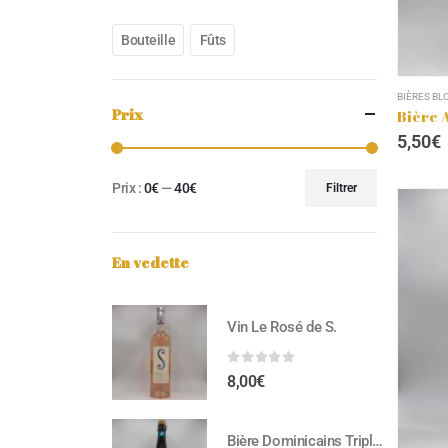
Bouteille
Fûts
BIÈRES BL
Prix
Bière 
5,50
€
Prix :
0€
—
40€
Filtrer
En vedette
Vin Le Rosé de S.
0
out of 5
8,00
€
Bière Dominicains Triple 75cl