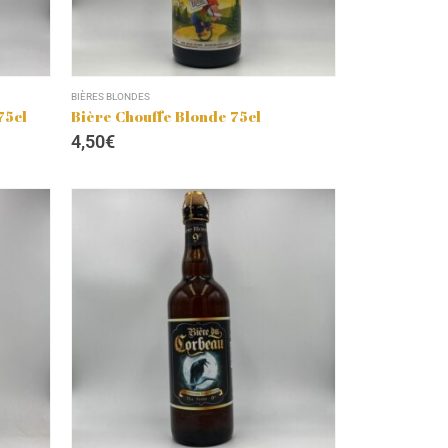
BIÈRES BLONDES
75cl
Bière Chouffe Blonde 75cl
4,50
€