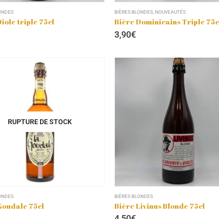
ONDES
BIÈRES BLONDES
,
NOUVEAUTÉS
iole triple 75cl
Bière Dominicains Triple 75c
3,90
€
RUPTURE DE STOCK
ONDES
BIÈRES BLONDES
Goudale 75cl
Bière Livinus Blonde 75cl
4,50
€