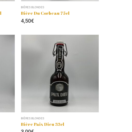
BIÈRES BLONDES
l
Bière Du Corbeau 75cl
4,50
€
BIÈRES BLONDES
Bière Paix Dieu 33cl
3,00
€