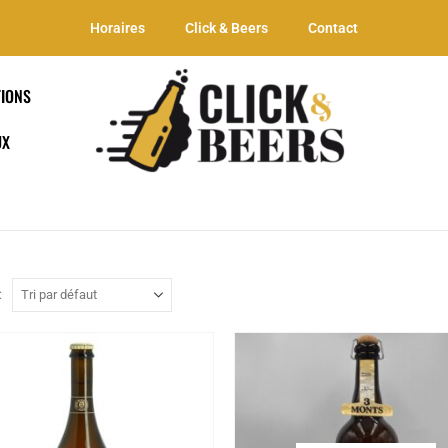
Horaires
Click & Beers
Contact
IONS
UX
: