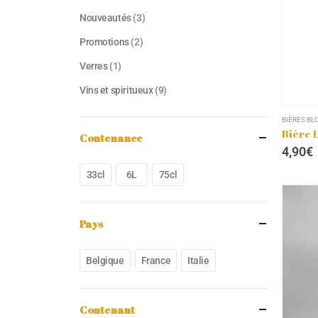
Nouveautés
(3)
Promotions
(2)
Verres
(1)
Vins et spiritueux
(9)
BIÈRES BL
Bière 
Contenance
4,90
€
33cl
6L
75cl
Pays
Belgique
France
Italie
Contenant