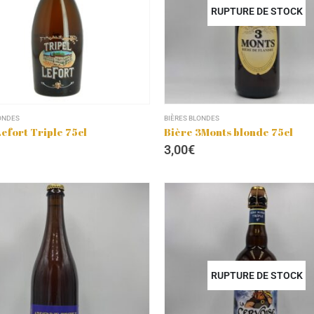
RUPTURE DE STOCK
ONDES
BIÈRES BLONDES
Lefort Triple 75cl
Bière 3Monts blonde 75cl
3,00
€
RUPTURE DE STOCK