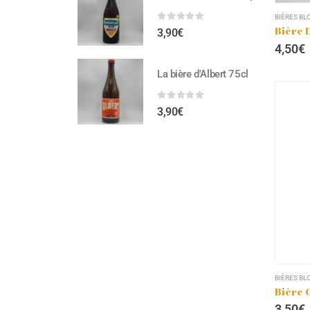
BIÈRES BL
0
out of 5
Bière D
3,90
€
4,50
€
La bière d'Albert 75cl
0
out of 5
3,90
€
BIÈRES BL
Bière 
3,50
€