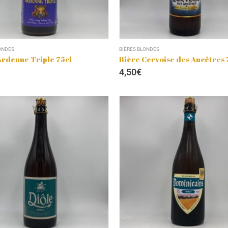
ONDES
BIÈRES BLONDES
Ardenne Triple 75cl
Bière Cervoise des Ancêtres 
4,50
€