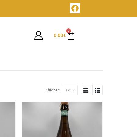
0
0,00
€
Afficher: