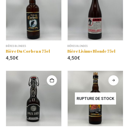
BIÈRES BLONDES
BIÈRES BLONDES
Bière Du Corbeau 75cl
Bière Livinus Blonde 75cl
4,50
€
4,50
€
RUPTURE DE STOCK