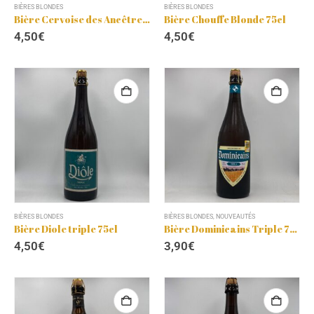
BIÈRES BLONDES
BIÈRES BLONDES
Bière Cervoise des Ancêtres 75cl
Bière Chouffe Blonde 75cl
4,50
€
4,50
€
BIÈRES BLONDES
BIÈRES BLONDES
,
NOUVEAUTÉS
Bière Diole triple 75cl
Bière Dominicains Triple 75cl
4,50
€
3,90
€