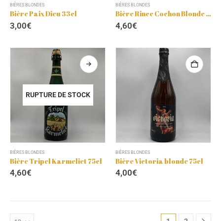
BIÈRES BLONDES
BIÈRES BLONDES
Bière Paix Dieu 33cl
Bière Rince Cochon Blonde 75cl
3,00
€
4,60
€
RUPTURE DE STOCK
BIÈRES BLONDES
BIÈRES BLONDES
Bière Tripel Karmeliet 75cl
Bière Victoria blonde 75cl
4,60
€
4,00
€