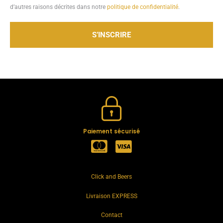
d’autres raisons décrites dans notre
politique de confidentialité
.
S’INSCRIRE
Paiement sécurisé
Click and Beers
Livraison EXPRESS
Contact